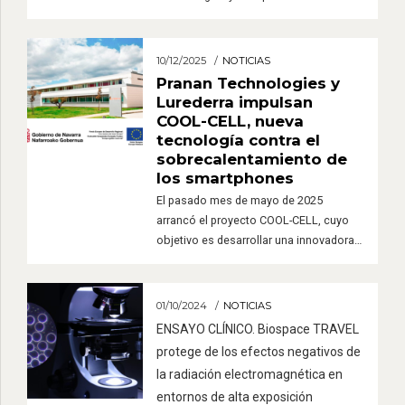
Física Aplicada de la Universitat
Politècnica de Catalunya (UPC) ha
logrado demostrar modificaciones
10/12/2025
NOTICIAS
medibles y reproducibles en
Pranan Technologies y
parámetros fisicoquímicos del agua
Lurederra impulsan
mediante una tecnología
COOL-CELL, nueva
completamente pasiva, estableciendo
tecnología contra el
además una metodología objetiva para
sobrecalentamiento de
evaluar científicamente el fenómeno
los smartphones
conocido como vitalización del agua.
El pasado mes de mayo de 2025
La […]
arrancó el proyecto COOL-CELL, cuyo
objetivo es desarrollar una innovadora
tecnología para reducir el
sobrecalentamiento de los dispositivos
móviles y proteger la salud de los
01/10/2024
NOTICIAS
usuarios. En un contexto de actualidad
ENSAYO CLÍNICO. Biospace TRAVEL
donde la telefonía móvil crece de forma
protege de los efectos negativos de
imparable, numerosos estudios
la radiación electromagnética en
señalan que el calor generado por los
entornos de alta exposición
[…]