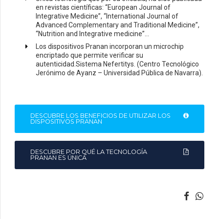
en revistas científicas: “European Journal of
Integrative Medicine”, “International Journal of
Advanced Complementary and Traditional Medicine”,
“Nutrition and Integrative medicine”…
Los dispositivos Pranan incorporan un microchip
encriptado que permite verificar su
autenticidad.Sistema Nefertitys. (Centro Tecnológico
Jerónimo de Ayanz – Universidad Pública de Navarra).
DESCUBRE LOS BENEFICIOS DE UTILIZAR LOS
DISPOSITIVOS PRANAN
DESCUBRE POR QUÉ LA TECNOLOGÍA
PRANAN ES ÚNICA