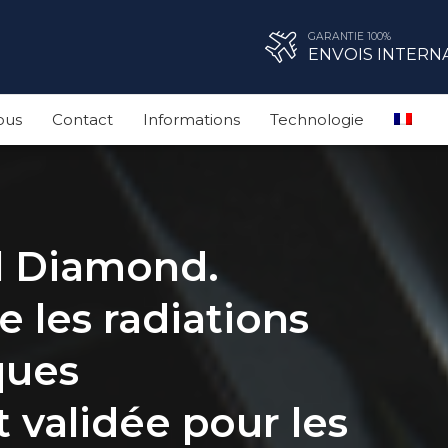
GARANTIE 100%
ENVOIS INTERN
ous
Contact
Informations
Technologie
l Diamond.
e les radiations
ques
 validée pour les