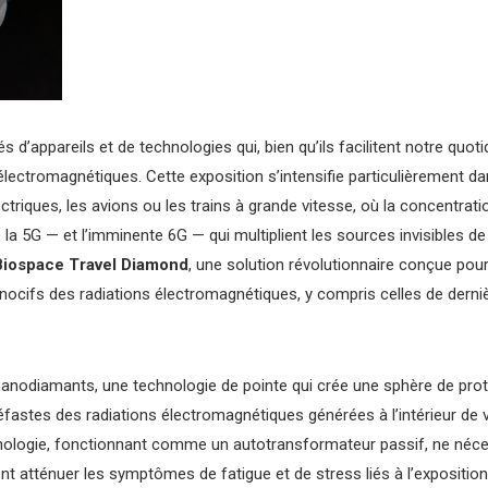
és d’appareils et de technologies qui, bien qu’ils facilitent notre qu
lectromagnétiques. Cette exposition s’intensifie particulièrement d
riques, les avions ou les trains à grande vitesse, où la concentrat
e la 5G — et l’imminente 6G — qui multiplient les sources invisibles d
Biospace Travel Diamond
, une solution révolutionnaire conçue pour
nocifs des radiations électromagnétiques, y compris celles de derni
anodiamants, une technologie de pointe qui crée une sphère de prote
éfastes des radiations électromagnétiques générées à l’intérieur de
echnologie, fonctionnant comme un autotransformateur passif, ne néce
tent atténuer les symptômes de fatigue et de stress liés à l’expositi