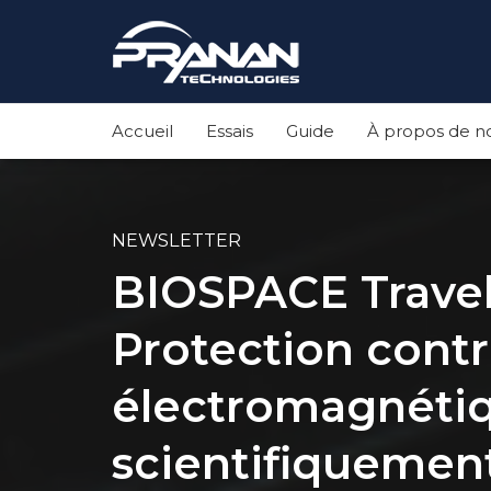
Accueil
Essais
Guide
À propos de n
NEWSLETTER
BIOSPACE Trave
Protection contr
électromagnéti
scientifiquement