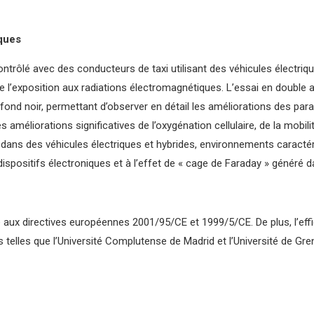
iques
ôlé avec des conducteurs de taxi utilisant des véhicules électriques
e l’exposition aux radiations électromagnétiques. L’essai en double a
 fond noir, permettant d’observer en détail les améliorations des par
s améliorations significatives de l’oxygénation cellulaire, de la mobil
dans des véhicules électriques et hybrides, environnements caractér
positifs électroniques et à l’effet de « cage de Faraday » généré dan
e aux directives européennes 2001/95/CE et 1999/5/CE. De plus, l’eff
s telles que l’Université Complutense de Madrid et l’Université de Gre